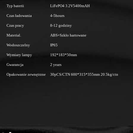
0V
Typ baterii
LiFePO4 3.2V5400mAH
38
Czas ładowania
4-5hours
S
śl
Czas pracy
8-12 godziny
Z
Material.
ABS+Szkło hartowane
na
p
Wodoszczelny
IP65
Za
Wymiary lampy
192*183*50mm
cz
we
Gwarancja
2 years
S
Opakowanie zewnętrzne
30pCS/CTN 600*315*355mm 20.5kg/ctn
fa
M
ch
Za
te
W