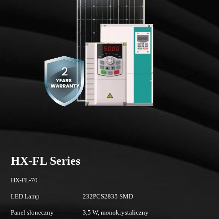
HX-FL Series
F
HX-FL-70
In
LED Lamp
232PCS2835 SMD
22
Panel słoneczny
3,5 W, monokrystaliczny