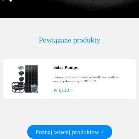
Powiązane produkty
Solar Pumps
Pompy powierzchniowe odśrodkowe zasilane
energią słoneczną SERII CPM
WIĘCEJ >
Poznaj więcej produktów >