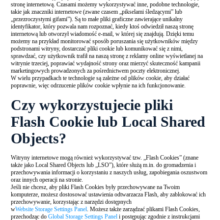
stronę internetową. Czasami możemy wykorzystywać inne, podobne technologie,
takie jak znaczniki internetowe (zwane czasem „pikselami śledzącymi” lub
„przezroczystymi gifami”). Są to małe pliki graficzne zawierające unikalny
identyfikator, który pozwala nam rozpoznać, kiedy ktoś odwiedził naszą stronę
internetową lub otworzył wiadomość e-mail, w której się znajdują. Dzięki temu
możemy na przykład monitorować sposób poruszania się użytkowników między
podstronami witryny, dostarczać pliki cookie lub komunikować się z nimi,
sprawdzać, czy użytkownik trafił na naszą stronę z reklamy online wyświetlanej na
witrynie trzeciej, poprawiać wydajność strony oraz mierzyć skuteczność kampanii
marketingowych prowadzonych za pośrednictwem poczty elektronicznej.
W wielu przypadkach te technologie są zależne od plików cookie, aby działać
poprawnie, więc odrzucenie plików cookie wpłynie na ich funkcjonowanie.
Czy wykorzystujecie pliki
Flash Cookie lub Local Shared
Objects?
Witryny internetowe mogą również wykorzystywać tzw. „Flash Cookies” (znane
także jako Local Shared Objects lub „LSO”), które służą m.in. do gromadzenia i
przechowywania informacji o korzystaniu z naszych usług, zapobiegania oszustwom
oraz innych operacji na stronie.
Jeśli nie chcesz, aby pliki Flash Cookies były przechowywane na Twoim
komputerze, możesz dostosować ustawienia odtwarzacza Flash, aby zablokować ich
przechowywanie, korzystając z narzędzi dostępnych
w
Website Storage Settings Panel
. Możesz także zarządzać plikami Flash Cookies,
przechodząc do
Global Storage Settings Panel
i postępując zgodnie z instrukcjami