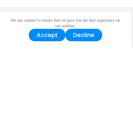
We use cookies to ensure that we give you the best experience on
our website.
Kliknij, aby skontaktować się z
Accept
Decline
nami i otrzymać dostosowane
rozwiązania
Porozmawiaj z ekspertem
Skontaktuj się z nami