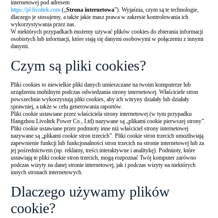
internetowej pod adresem
https://pl.livoltek.com
(„
Strona internetowa
”). Wyjaśnia, czym są te technologie,
dlaczego je stosujemy, a także jakie masz prawa w zakresie kontrolowania ich
wykorzystywania przez nas.
W niektórych przypadkach możemy używać plików cookies do zbierania informacji
osobistych lub informacji, które stają się danymi osobowymi w połączeniu z innymi
danymi.
Czym są pliki cookies?
Pliki cookies to niewielkie pliki danych umieszczane na twoim komputerze lub
urządzeniu mobilnym podczas odwiedzania strony internetowej. Właściciele stron
powszechnie wykorzystują pliki cookies, aby ich witryny działały lub działały
sprawniej, a także w celu generowania raportów.
Pliki cookie ustawiane przez właściciela strony internetowej (w tym przypadku
Hangzhou Livoltek Power Co., Ltd) nazywane są „plikami cookie pierwszej strony”.
Pliki cookie ustawiane przez podmioty inne niż właściciel strony internetowej
nazywane są „plikami cookie stron trzecich”. Pliki cookie stron trzecich umożliwiają
zapewnienie funkcji lub funkcjonalności stron trzecich na stronie internetowej lub za
jej pośrednictwem (np. reklamy, treści interaktywne i analitykę). Podmioty, które
ustawiają te pliki cookie stron trzecich, mogą rozpoznać Twój komputer zarówno
podczas wizyty na danej stronie internetowej, jak i podczas wizyty na niektórych
innych stronach internetowych.
Dlaczego używamy plików
cookie?