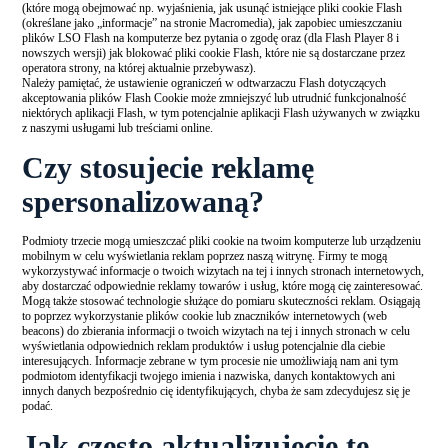
(które mogą obejmować np. wyjaśnienia, jak usunąć istniejące pliki cookie Flash
(określane jako „informacje” na stronie Macromedia), jak zapobiec umieszczaniu
plików LSO Flash na komputerze bez pytania o zgodę oraz (dla Flash Player 8 i
nowszych wersji) jak blokować pliki cookie Flash, które nie są dostarczane przez
operatora strony, na której aktualnie przebywasz).
Należy pamiętać, że ustawienie ograniczeń w odtwarzaczu Flash dotyczących
akceptowania plików Flash Cookie może zmniejszyć lub utrudnić funkcjonalność
niektórych aplikacji Flash, w tym potencjalnie aplikacji Flash używanych w związku
z naszymi usługami lub treściami online.
Czy stosujecie reklamę
spersonalizowaną?
Podmioty trzecie mogą umieszczać pliki cookie na twoim komputerze lub urządzeniu
mobilnym w celu wyświetlania reklam poprzez naszą witrynę. Firmy te mogą
wykorzystywać informacje o twoich wizytach na tej i innych stronach internetowych,
aby dostarczać odpowiednie reklamy towarów i usług, które mogą cię zainteresować.
Mogą także stosować technologie służące do pomiaru skuteczności reklam. Osiągają
to poprzez wykorzystanie plików cookie lub znaczników internetowych (web
beacons) do zbierania informacji o twoich wizytach na tej i innych stronach w celu
wyświetlania odpowiednich reklam produktów i usług potencjalnie dla ciebie
interesujących. Informacje zebrane w tym procesie nie umożliwiają nam ani tym
podmiotom identyfikacji twojego imienia i nazwiska, danych kontaktowych ani
innych danych bezpośrednio cię identyfikujących, chyba że sam zdecydujesz się je
podać.
Jak często aktualizujecie tę