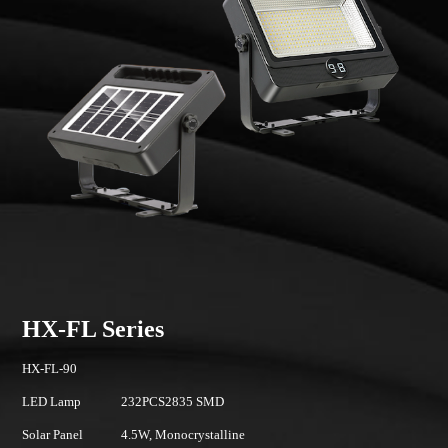
HX-FL Series
H
HX-FL-90
H
LED Lamp
232PCS2835 SMD
L
Solar Panel
4.5W, Monocrystalline
So