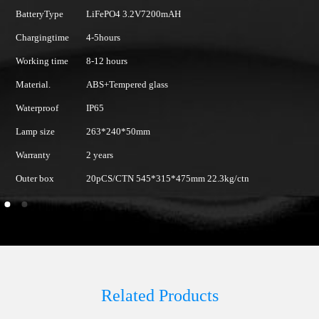
BatteryType
LiFePO4 3.2V7200mAH
Ba
Chargingtime
4-5hours
Ch
Working time
8-12 hours
Wo
Material.
ABS+Tempered glass
Ma
Waterproof
IP65
Wa
Lamp size
263*240*50mm
La
Warranty
2 years
Wa
Outer box
20pCS/CTN 545*315*475mm 22.3kg/ctn
Ou
Related Products