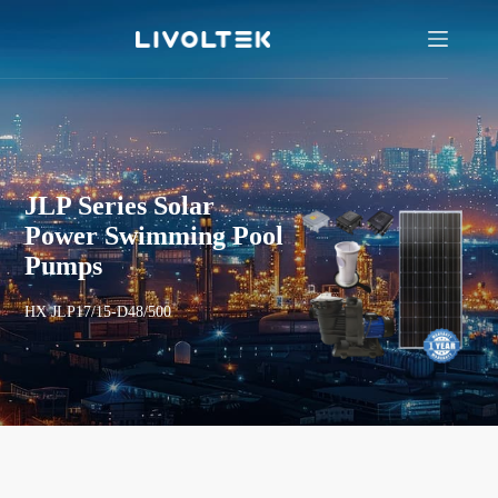
JLP Series Solar
Power Swimming Pool
Pumps
HX JLP17/15-D48/500