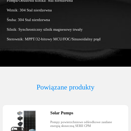
Pompa/Obudowa silnika: Stal nierdzewna
Wirnik: 304 Stal nierdzewna
Śruba: 304 Stal nierdzewna
Silnik: Synchroniczny silnik magnesowy trwały
Sterownik: MPPT/32-bitowy MCU/FOC/Sinusoidalny prąd
Powiązane produkty
Solar Pumps
Pompy powierzchniowe odśrodkowe zasilane
energią słoneczną SERII CPM