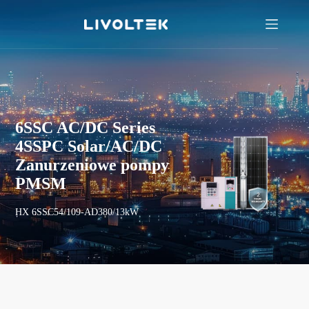
6SSC AC/DC Series
4SSPC Solar/AC/DC
Zanurzeniowe pompy
PMSM
HX 6SSC54/109-AD380/13kW