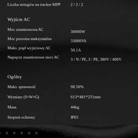
Liczba stringów na tracker MPP
2 / 2 / 2
Li
Wyjście AC
W
Moc znamionowa AC
M
30000W
Moc pozorna maksymalna
M
33000VA
Maks. prąd wyjściowy AC
Ma
50.1A
Napięcie znamionowe sieci AC
Na
3 / N / PE, 3 / PE, 380V / 400V
Ogólny
O
Maks. sprawność
98.50%
Ma
Wymiary (S×W×G)
613*481*251mm
W
Masa
44kg
M
Stopień ochrony
IP65
St