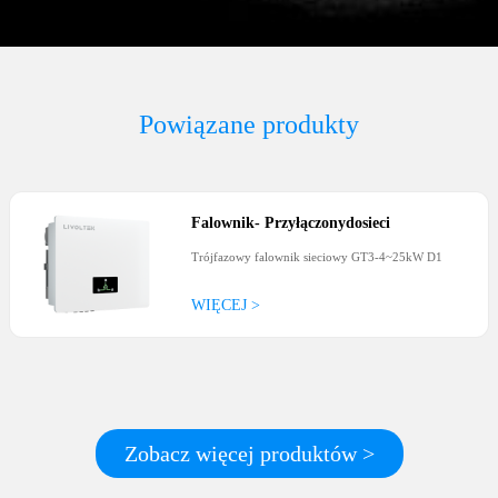
Powiązane produkty
Falownik
-
Przyłączonydosieci
Trójfazowy falownik sieciowy GT3-4~25kW D1
WIĘCEJ >
Zobacz więcej produktów >