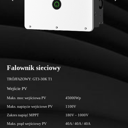
Falownik sieciowy
F
TRÓJFAZOWY: GT3-30K T1
T
Wejście PV
W
Maks. moc wejściowa PV
45000Wp
Ma
Maks. napięcie wejściowe PV
1100V
Ma
Zakres napięć MPPT
180V – 1000V
Za
Maks. prąd wejściowy PV
40A / 40A / 40A
Ma