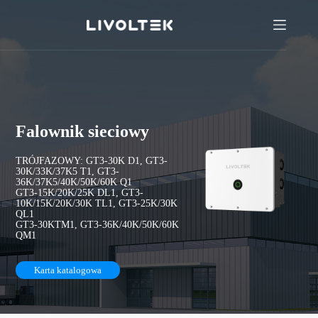
Falownik sieciowy
TRÓJFAZOWY: GT3-30K D1, GT3-
30K/33K/37K5 T1, GT3-
36K/37K5/40K/50K/60K Q1
GT3-15K/20K/25K DL1, GT3-
10K/15K/20K/30K TL1, GT3-25K/30K
QL1
GT3-30KTM1, GT3-36K/40K/50K/60K
QM1
Karta katalogowa