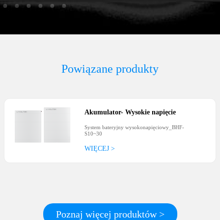
Powiązane produkty
Akumulator
-
Wysokie napięcie
System bateryjny wysokonapięciowy_BHF-
S10~30
WIĘCEJ >
Poznaj więcej produktów >