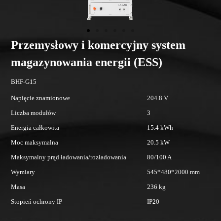
słowy i komercyjny system
PRZEMY
nowania energii (ESS)
ESS
BHF-G20
namionowe
204.8 V
Napięcie znamion
ułów
3
Liczba modułów
kowita
15.4 kWh
Energia całkowita
alna
20.5 kW
Moc maksymalna
prąd ładowania/rozładowania
80/100 A
Maksymalny prąd 
545*480*2000 mm
Wymiary
236 kg
Masa
rony IP
IP20
Stopień ochrony I