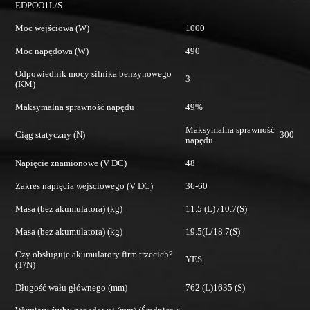
EDPOO1L/S
E
Moc wejściowa (W)
1000
Mo
Moc napędowa (W)
490
M
Odpowiednik mocy silnika benzynowego
Od
3
(KM)
M
Maksymalna sprawność napędu
49%
Ci
Maksymalna sprawność
Ciąg statyczny (N)
300
napędu
Na
Napięcie znamionowe (V DC)
48
Za
Zakres napięcia wejściowego (V DC)
36-60
Ma
Masa (bez akumulatora) (kg)
11.5 (L) /10.7(S)
Ma
Masa (bez akumulatora) (kg)
19.5(L/18.7(S)
Ob
(T
Czy obsługuje akumulatory firm trzecich?
YES
(T/N)
Dł
Długość wału głównego (mm)
762 (L)1635 (S)
Wy