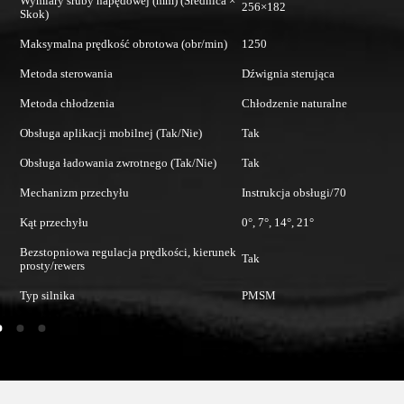
Wymiary śruby napędowej (mm) (Średnica ×
Ma
256×182
Skok)
a
Me
Maksymalna prędkość obrotowa (obr/min)
1250
Me
Metoda sterowania
Dźwignia sterująca
Metoda chłodzenia
Chłodzenie naturalne
Ob
Obsługa aplikacji mobilnej (Tak/Nie)
Tak
Ob
Obsługa ładowania zwrotnego (Tak/Nie)
Tak
M
Mechanizm przechyłu
Instrukcja obsługi/70
Ką
Kąt przechyłu
0°, 7°, 14°, 21°
Be
Bezstopniowa regulacja prędkości, kierunek
pr
Tak
prosty/rewers
Ty
Typ silnika
PMSM