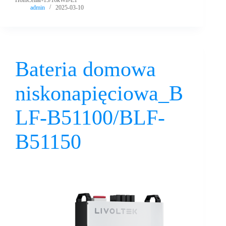
admin
2025-03-10
Bateria domowa
niskonapięciowa_B
LF-B51100/BLF-
B51150