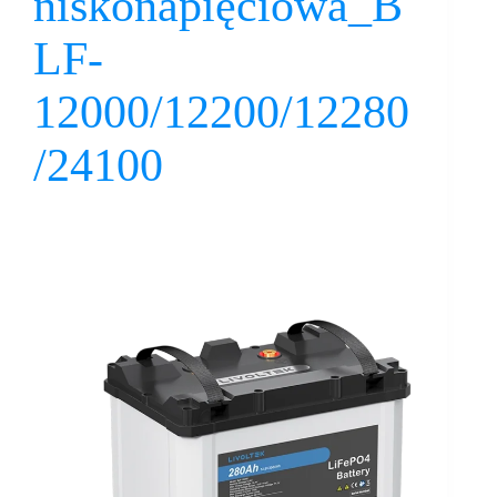
niskonapięciowa_B
LF-
12000/12200/12280
/24100