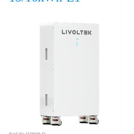
HomCellar-15/16kWh-E1