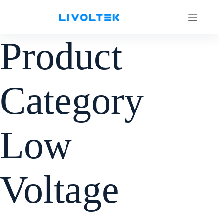
Product
Category
Low
Voltage