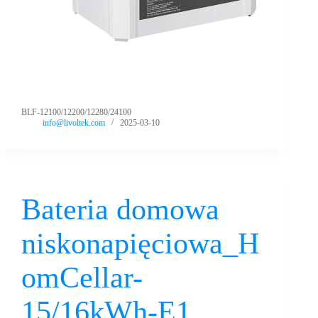
BLF-12100/12200/12280/24100
info@livoltek.com
2025-03-10
Bateria domowa
niskonapięciowa_H
omCellar-
15/16kWh-E1