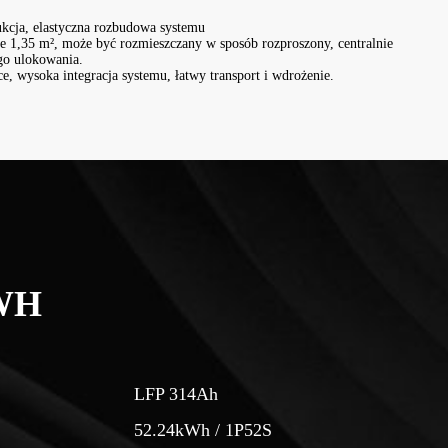
ukcja, elastyczna rozbudowa systemu
e 1,35 m², może być rozmieszczany w sposób rozproszony, centralnie
ego ulokowania.
, wysoka integracja systemu, łatwy transport i wdrożenie.
WH
LFP 314Ah
52.24kWh / 1P52S