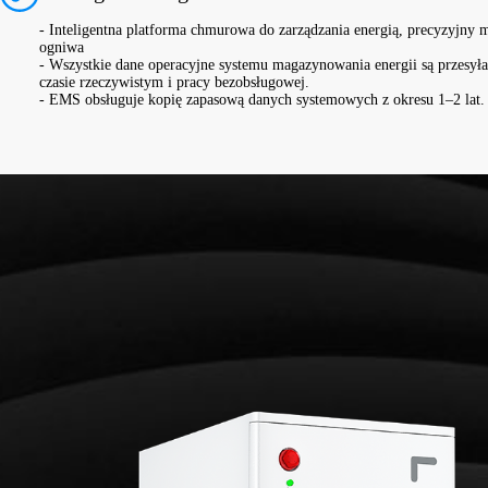
- Inteligentna platforma chmurowa do zarządzania energią, precyzyjny 
ogniwa
- Wszystkie dane operacyjne systemu magazynowania energii są przesy
czasie rzeczywistym i pracy bezobsługowej.
- EMS obsługuje kopię zapasową danych systemowych z okresu 1–2 lat.
/261KWH
LFP 314Ah
52.24kWh / 1P52S