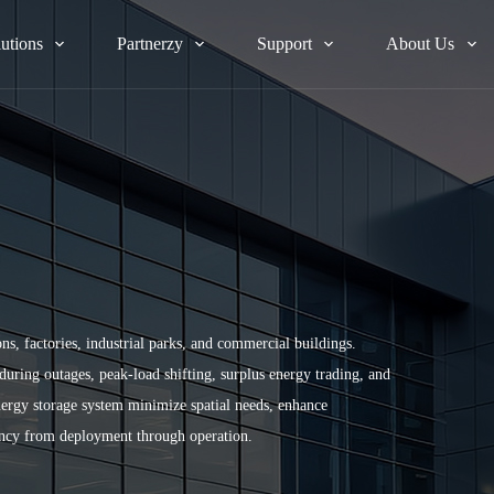
lutions
Partnerzy
Support
About Us
s, factories, industrial parks, and commercial buildings.
ing outages, peak-load shifting, surplus energy trading, and
nergy storage system minimize spatial needs, enhance
ciency from deployment through operation.