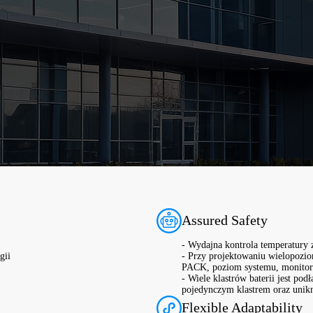
Assured Safety
- Wydajna kontrola temperatury
gii
- Przy projektowaniu wielopozio
PACK, poziom systemu, monitor
- Wiele klastrów baterii jest p
pojedynczym klastrem oraz unikną
Flexible Adaptability