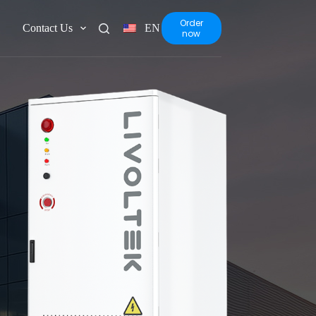
Order
Contact Us
EN
now