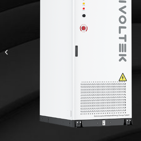
261kWh
741 ~ 936V
nt
157A
125kW
380/400V
198.5A
88%
1000*2380*1350 mm
2600 kg
Chłodzenie cieczą
-30 ~ 55°C