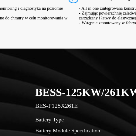
monitoring i diagnostyka na poziomie
- All in one zintegrowana konstr
- Zajmując powierzchnię zaledwi
łane do chmury w celu monitorowania w
zarządzany i łatwy do elastyczn
- Wstępnie zmontowany w fabryce
BESS-125KW/261K
BES-P125X261U
Battery Type
Battery Module Specification