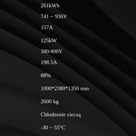
261kWh
741 ~ 936V
157A
125kW
480V
165.4A
88%
1000*2380*1350 mm
2600 kg
Chłodzenie cieczą
-30 ~ 55°C