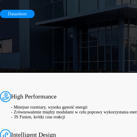
Datasheet
High Performance
- Mniejsze rozmiary, wysoka gęstość energii
- Zrównoważenie między modułami w celu poprawy wykorzystania ener
- 3S Fusion, krótki czas reakcji
Intelligent Design