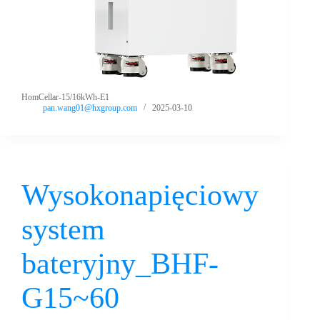
HomCellar-15/16kWh-E1
pan.wang01@hxgroup.com
2025-03-10
Wysokonapięciowy
system
bateryjny_BHF-
G15~60