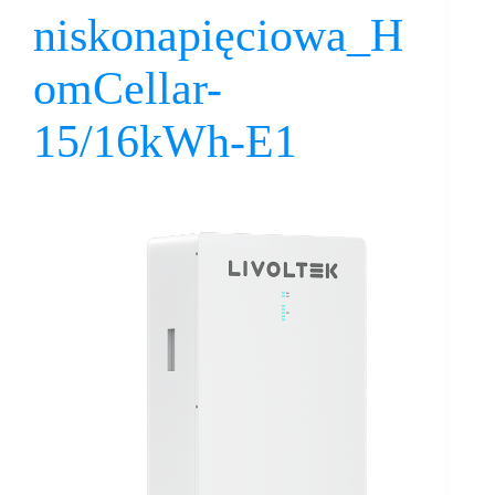
niskonapięciowa_H
omCellar-
15/16kWh-E1