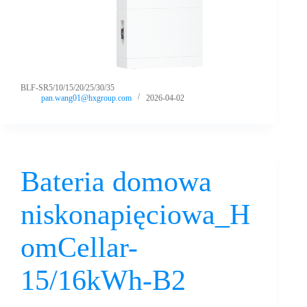
BLF-SR5/10/15/20/25/30/35
pan.wang01@hxgroup.com
2026-04-02
Bateria domowa
niskonapięciowa_H
omCellar-
15/16kWh-B2