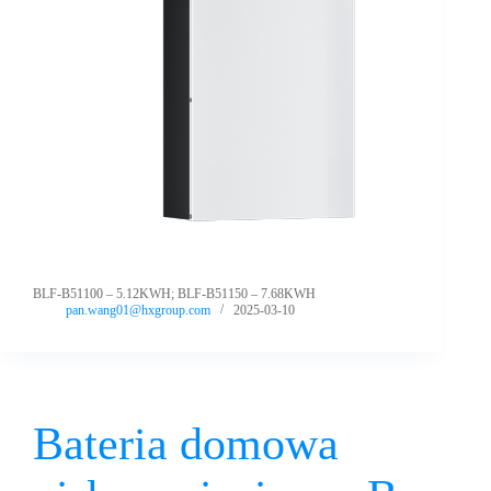
BLF-B51100 – 5.12KWH; BLF-B51150 – 7.68KWH
pan.wang01@hxgroup.com
2025-03-10
Bateria domowa