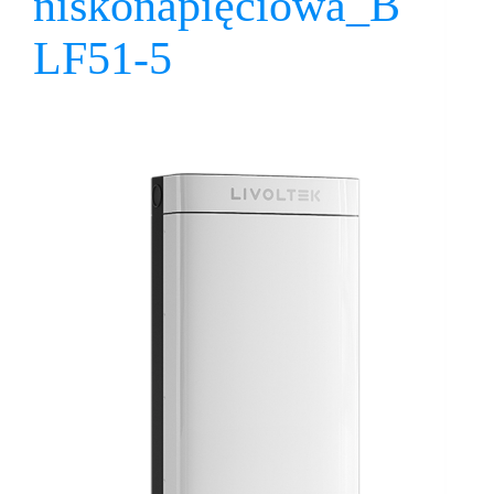
niskonapięciowa_B
LF51-5