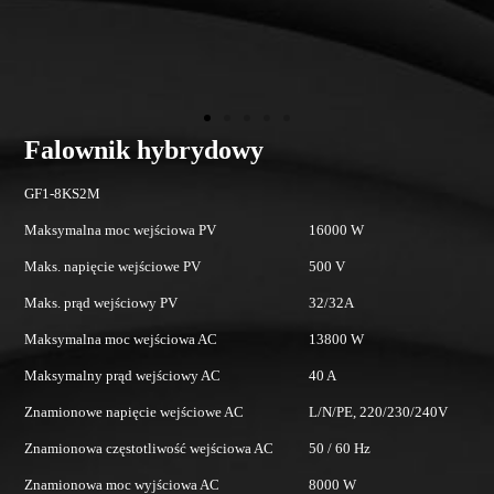
Falownik hybrydowy
GF1-12KS2
16000 W
Maksymalna moc wejściowa PV
24
500 V
Maks. napięcie wejściowe PV
50
32/32A
Maks. prąd wejściowy PV
32
13800 W
Maksymalna moc wejściowa AC
13
40 A
Maksymalny prąd wejściowy AC
60
L/N/PE, 220/230/240V
Znamionowe napięcie wejściowe AC
L/
50 / 60 Hz
Znamionowa częstotliwość wejściowa AC
50
8000 W
Znamionowa moc wyjściowa AC
12