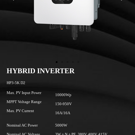
 INVERTER
Hybrid Inver
HP3-6K D2
wer
Max. PV Input Power
10000Wp
nge
MPPT Voltage Range
150-950V
Max. PV Current
16A/16A
r
5000W
Nominal AC Power
ge
3W + N + PE, 380V, 400V, 415V
Nominal AC Voltage