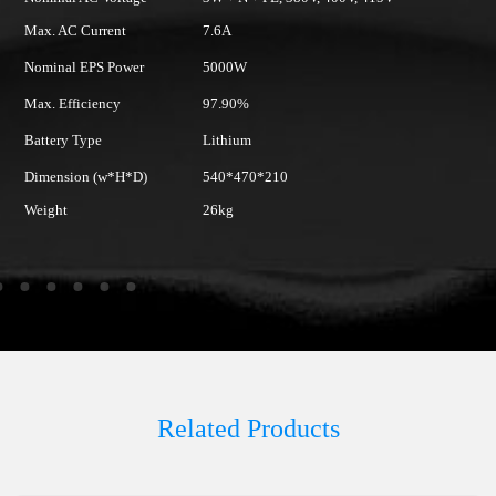
7.6A
Max. AC Current
er
5000W
Nominal EPS Power
Efficiency
97.90%
Lithium
Max. Efficiency
D)
540*470*210
Battery Type
26kg
Dimension (w*H*D)
Weight
Related Products