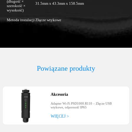
(długość ×
31.5mm x 43.3mm x 158.5mm
szerokość ×
wysokość)
Metoda instalacji
Złącze wtykowe
Powiązane produkty
Akcesoria
Adapter Wi-Fi PSD1000.R110 – Złącze USB
wtykowe, odporność IP65
WIĘCEJ >