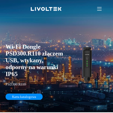
Wi-Fi Dongle
PSD300.R110 złączem
USB, wtykany,
odporny na warunki
IP65
PSD300.R110
Karta katalogowa