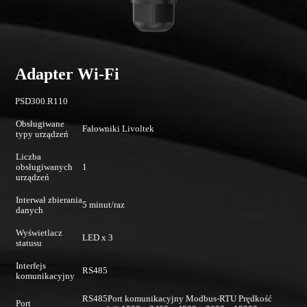
Adapter Wi-Fi
PSD300.R110
Obsługiwane
Falowniki Livoltek
typy urządzeń
Liczba
obsługiwanych
1
urządzeń
Interwał zbierania
5 minut/raz
danych
Wyświetlacz
LED x 3
statusu
Interfejs
RS485
komunikacyjny
RS485Port komunikacyjny Modbus-RTU Prędkość
Port