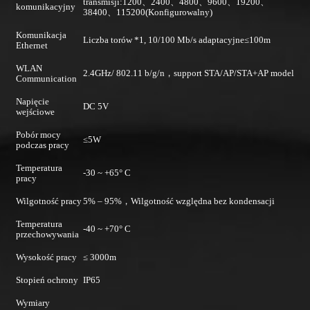
transmisji:1200、2400、4800、9600、19200、
komunikacyjny
38400、115200(Konfigurowalny)
Komunikacja
Liczba torów *1, 10/100 Mb/s adaptacyjne≤100m
Ethernet
WLAN
2.4GHz/ 802.11 b/g/n，support STA/AP/STA+AP model
Communication
Napięcie
DC 5V
wejściowe
Pobór mocy
≤5W
podczas pracy
Temperatura
-30 ~ +65° C
pracy
Wilgotność pracy
5% – 95%，Wilgotność względna bez kondensacji
Temperatura
-40 ~ +70° C
przechowywania
Wysokość pracy
≤ 3000m
Stopień ochrony
IP65
Wymiary