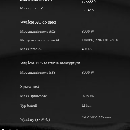
90-500 V
Maks. prąd PV
Ma
32/32 A
Wyjście AC do sieci
W
Moc znamionowa ACr
8000 W
M
Napięcie znamionowe AC
L/N/PE, 220/230/240V
N
Maks. prąd AC
40.0 A
Ma
Wyjście EPS w trybie awaryjnym
W
Moc znamionowa EPS
8000 W
M
Sprawność
S
Maks. sprawność
97.60%
Ma
Typ baterii
Li-Ion
Ty
496*505*225 mm
Wymiary (S×W×G)
W