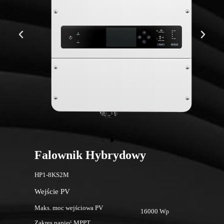
Falownik Hybrydowy
F
HP1-8KS2M
H
Wejście PV
W
Maks. moc wejściowa PV
Ma
16000 Wp
Zakres napięć MPPT
Za