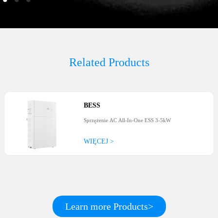
Related Products
BESS
Sprzężenie AC All-In-One ESS 3-5kW
WIĘCEJ >
Learn more Products>