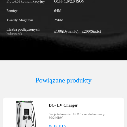
Protokół komunikacyjny
OCPP 1.6/2.0 JSON
Pamięć
64M
Twardy Magazyn
256M
Liczba podłączonych
≤100(Dynamic)、≤200(Static)
ładowarek
Powiązane produkty
DC
-
EV Charger
Stacja ładowania DC MF z modułem mocy
60/240kW
WIĘCEJ >