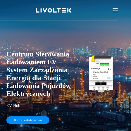
Centrum Sterowania
Ładowaniem EV –
System Zarządzania
Energią dla Stacji
Ładowania Pojazdów
Elektrycznych
EV Hub
Karta katalogowa