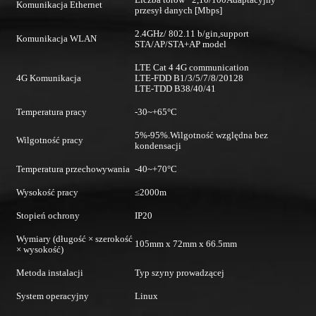
Komunikacja Ethernet
przesył danych [Mbps]
2.4GHz/ 802.11 b/gin,support
Komunikacja WLAN
STA/AP/STA+AP model
LTE Cat 4 4G communication
4G Komunikacja
LTE-FDD B1/3/5/7/8/20128
LTE-TDD B38/40/41
Temperatura pracy
-30~+65°C
5%-95%.Wilgotność względna bez
Wilgotność pracy
kondensacji
Temperatura przechowywania
-40~+70°C
Wysokość pracy
≤2000m
Stopień ochrony
IP20
Wymiary (długość × szerokość
105mm x 72mm x 66.5mm
× wysokość)
Metoda instalacji
Typ szyny prowadzącej
System operacyjny
Linux