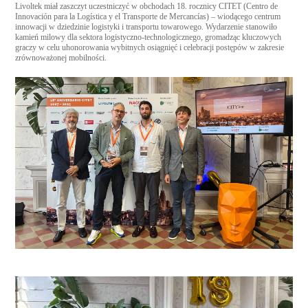
Livoltek miał zaszczyt uczestniczyć w obchodach 18. rocznicy CITET (Centro de
Innovación para la Logística y el Transporte de Mercancías) – wiodącego centrum
innowacji w dziedzinie logistyki i transportu towarowego. Wydarzenie stanowiło
kamień milowy dla sektora logistyczno-technologicznego, gromadząc kluczowych
graczy w celu uhonorowania wybitnych osiągnięć i celebracji postępów w zakresie
zrównoważonej mobilności.