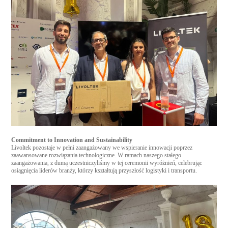
Commitment to Innovation and Sustainability
Livoltek pozostaje w pełni zaangażowany we wspieranie innowacji poprzez
zaawansowane rozwiązania technologiczne. W ramach naszego stałego
zaangażowania, z dumą uczestniczyliśmy w tej ceremonii wyróżnień, celebrując
osiągnięcia liderów branży, którzy kształtują przyszłość logistyki i transportu.