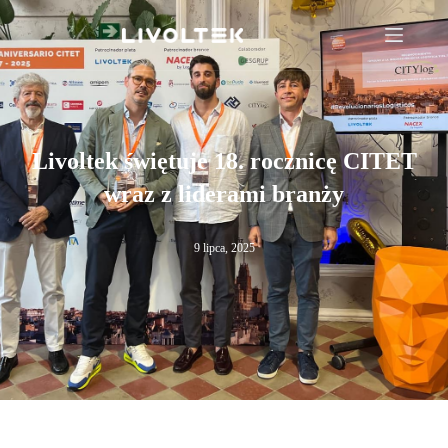
Livoltek świętuje 18. rocznicę CITET
wraz z liderami branży
9 lipca, 2025