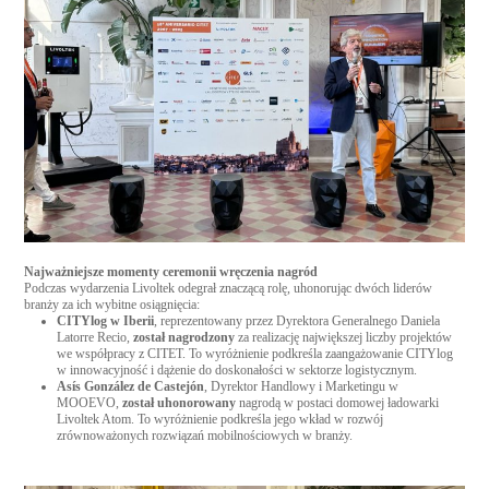
Najważniejsze momenty ceremonii wręczenia nagród
Podczas wydarzenia Livoltek odegrał znaczącą rolę, uhonorując dwóch liderów
branży za ich wybitne osiągnięcia:
CITYlog w Iberii
, reprezentowany przez Dyrektora Generalnego Daniela
Latorre Recio,
został nagrodzony
za realizację największej liczby projektów
we współpracy z CITET. To wyróżnienie podkreśla zaangażowanie CITYlog
w innowacyjność i dążenie do doskonałości w sektorze logistycznym.
Asís González de Castejón
, Dyrektor Handlowy i Marketingu w
MOOEVO,
został uhonorowany
nagrodą w postaci domowej ładowarki
Livoltek Atom. To wyróżnienie podkreśla jego wkład w rozwój
zrównoważonych rozwiązań mobilnościowych w branży.