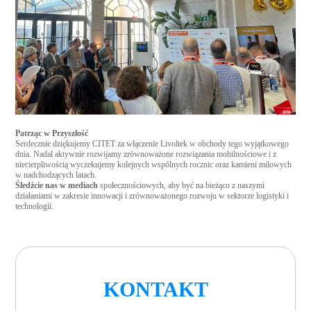
Patrząc w Przyszłość
Serdecznie dziękujemy CITET za włączenie Livoltek w obchody tego wyjątkowego
dnia. Nadal aktywnie rozwijamy zrównoważone rozwiązania mobilnościowe i z
niecierpliwością wyczekujemy kolejnych wspólnych rocznic oraz kamieni milowych
w nadchodzących latach.
Śledźcie nas w mediach
społecznościowych, aby być na bieżąco z naszymi
działaniami w zakresie innowacji i zrównoważonego rozwoju w sektorze logistyki i
technologii.
KONTAKT